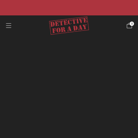
☀️Promo estiva☀️ -40% su tutti i casi e risparmia il 50%
sulla nostra offerta pacchetto.
0