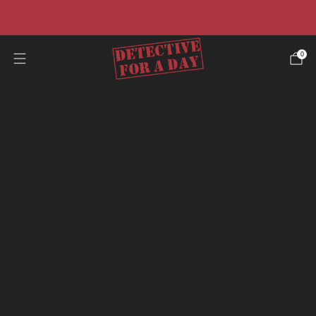
☀️Promo estiva☀️ -40% su tutti i casi e risparmia il 50%
sulla nostra offerta pacchetto.
0