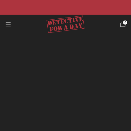
☀️Promo estiva☀️ -40% su tutti i casi e risparmia il 50%
sulla nostra offerta pacchetto.
0