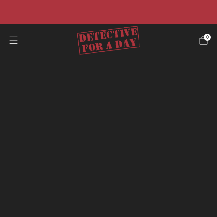
☀️Promo estiva☀️ -40% su tutti i casi e risparmia il 50%
sulla nostra offerta pacchetto.
0