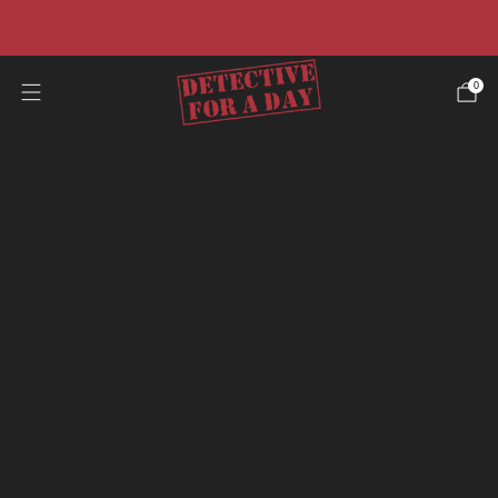
☀️Promo estiva☀️ -40% su tutti i casi e risparmia il 50%
sulla nostra offerta pacchetto.
0