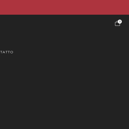
stra offerta pacchetto.
0
TATTO