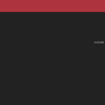
☀️Promo estiva☀️ -40% 
HOME