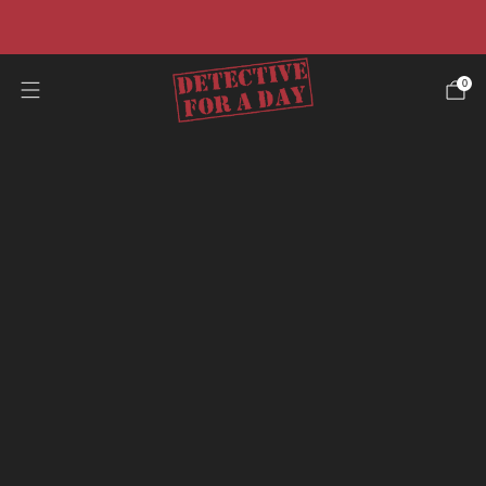
☀️Promo estiva☀️ -40% su tutti i casi e risparmia il 50%
sulla nostra offerta pacchetto.
0