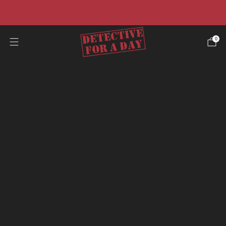
☀️Promo estiva☀️ -40% su tutti i casi e risparmia il 50%
sulla nostra offerta pacchetto.
0